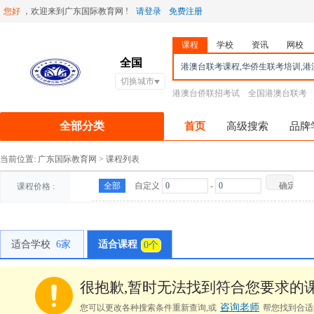
您好
，欢迎来到广东国际教育网 !
请登录
免费注册
课程
学校
资讯
网校
全国
切换城市
港澳台侨联招考试
全国港澳台联考
全部分类
首页
高级搜索
品牌
当前位置:
广东国际教育网
>
课程列表
全部
自定义
-
课程价格 :
适合学校
6家
适合课程
0个
很抱歉,暂时无法找到符合您要求的课
咨询老师
您可以更改各种搜索条件重新查询,或
帮您找到合适